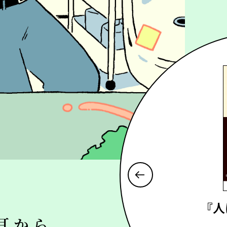
ひと
『人
耳から