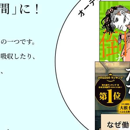
（音が2
間
」
に！
力の一つです。
を吸収したり、
再生ボタンを
り、