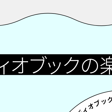
ィオブック
の
オーディオブッ