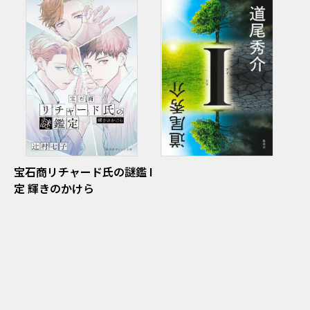
宝石商リチャード氏の謎鑑
I
定 輝きのかけら