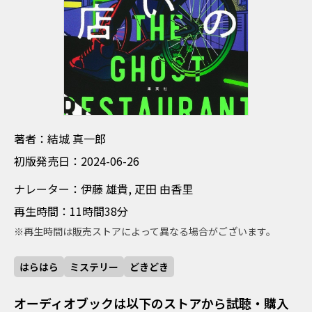
ちょしゃ ゆうき しんいちろう
著者：結城 真一郎
しょはんはつばいび 2024-06-26
初版発売日：2024-06-26
なれーたー いとう ゆうき ひきだ ゆかり
ナレーター：伊藤 雄貴, 疋田 由香里
さいせいじかん 11時間38分
再生時間：11時間38分
※再生時間は販売ストアによって異なる場合がございます。
はらはら
ミステリー
どきどき
オーディオブックは以下のストアから試聴・購入