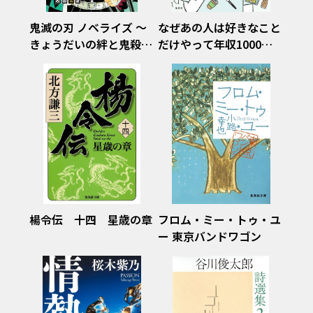
鬼滅の刃 ノベライズ ～
なぜあの人は好きなこと
きょうだいの絆と鬼殺隊
だけやって年収1000万
編～(集英社みらい文
円なのか? 異端の経営
庫）
学者と学ぶ「そこそこ起
業」
楊令伝 十四 星歳の章
フロム・ミー・トゥ・ユ
ー 東京バンドワゴン