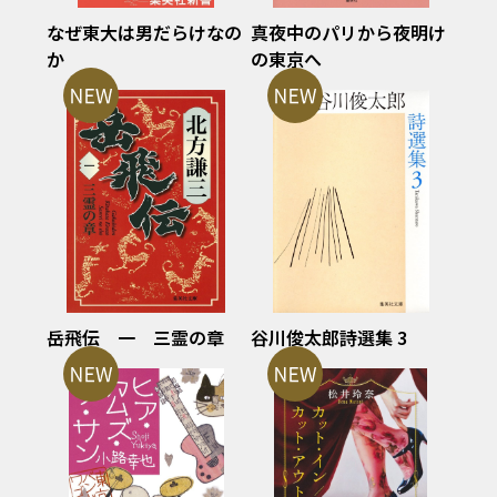
なぜ東大は男だらけなの
真夜中のパリから夜明け
か
の東京へ
岳飛伝 一 三霊の章
谷川俊太郎詩選集 3