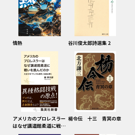
情熱
谷川俊太郎詩選集 2
アメリカのプロレスラー
楊令伝 十三 青冥の章
はなぜ講道館柔道に戦い
を挑んだのか 大正十年