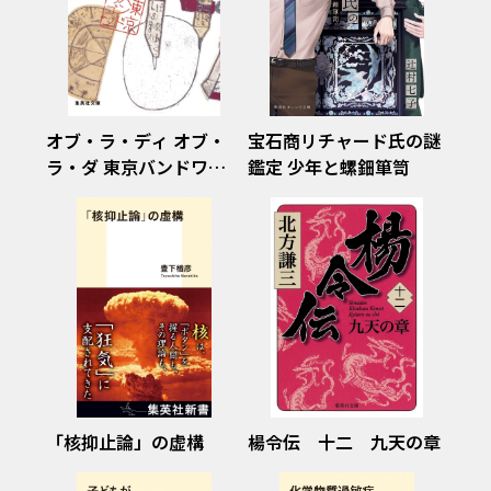
オブ・ラ・ディ オブ・
宝石商リチャード氏の謎
ラ・ダ 東京バンドワゴ
鑑定 少年と螺鈿箪笥
ン
「核抑止論」の虚構
楊令伝 十二 九天の章