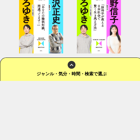
「本当の教科書」シリー
「本当の教科書」シリー
ズ２―「睡眠学／あなた
ズ１―「脳科学／脳科学
ジャンル
・気分・時間・検索
で選ぶ
の睡眠知識、間違ってま
が教える日本社会で賢く
す！」
生き残る方法」