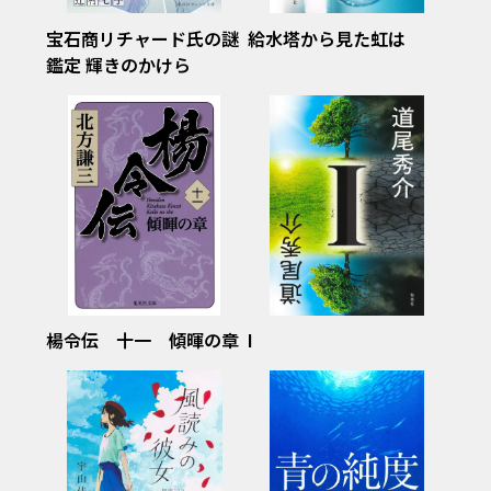
宝石商リチャード氏の謎
給水塔から見た虹は
鑑定 輝きのかけら
楊令伝 十一 傾暉の章
I