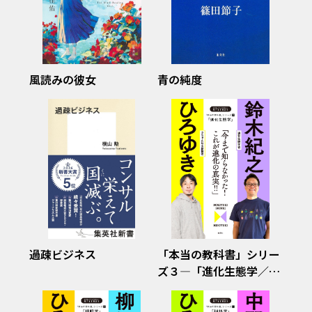
風読みの彼女
青の純度
過疎ビジネス
「本当の教科書」シリー
ズ３―「進化生態学／今
まで知らなかった！ こ
れが進化の真実！！」