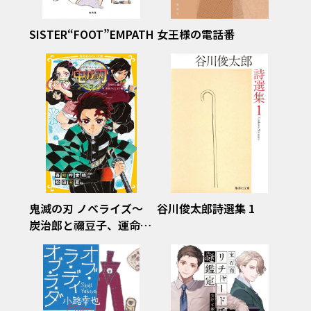
SISTER“FOOT”EMPATHY
女王様の電話番
鬼滅の刃 ノベライズ～
谷川俊太郎詩選集 1
炭治郎と禰豆子、運命の
はじまり編～（集英社み
らい文庫）