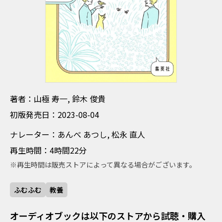
ちょしゃ やまぎわ じゅいち すずき としたか
著者：山極 寿一, 鈴木 俊貴
しょはんはつばいび 2023-08-04
初版発売日：2023-08-04
なれーたー あんべ あつし まつなが なおと
ナレーター：あんべ あつし, 松永 直人
さいせいじかん 4時間22分
再生時間：4時間22分
※再生時間は販売ストアによって異なる場合がございます。
ふむふむ
教養
オーディオブックは以下のストアから試聴・購入