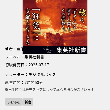
ちょしゃ とよした ならひこ
著者：豊下 楢彦
れーべる 集英社新書
レーベル：集英社新書
しょはんはつばいび 2025-07-17
初版発売日：2025-07-17
なれーたー でじたるぼいす
ナレーター：デジタルボイス
さいせいじかん 7時間50分
再生時間：7時間50分
※再生時間は販売ストアによって異なる場合がございます。
ふむふむ
新書