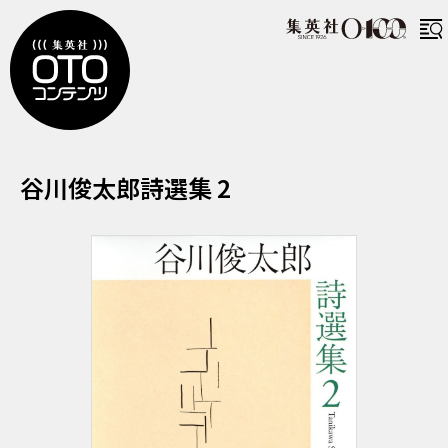
たにかわしゅんたろう しせんしゅう に
谷川俊太郎詩選集 2