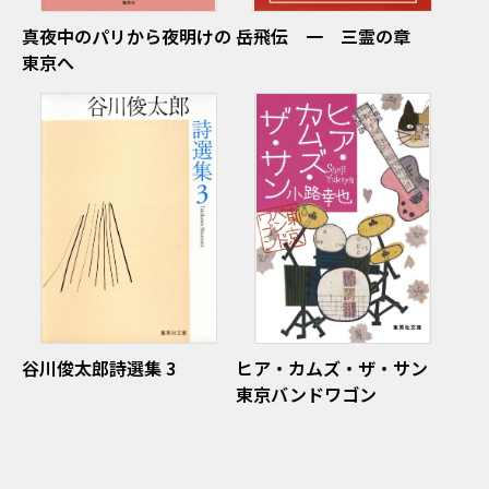
真夜中のパリから夜明けの
岳飛伝 一 三霊の章
東京へ
谷川俊太郎詩選集 3
ヒア・カムズ・ザ・サン
東京バンドワゴン