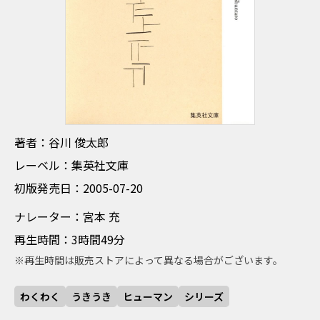
ちょしゃ たにかわ しゅんたろう
著者：谷川 俊太郎
れーべる 集英社文庫
レーベル：集英社文庫
しょはんはつばいび 2005-07-20
初版発売日：2005-07-20
なれーたー みやもと みつる
ナレーター：宮本 充
さいせいじかん 3時間49分
再生時間：3時間49分
※再生時間は販売ストアによって異なる場合がございます。
わくわく
うきうき
ヒューマン
シリーズ