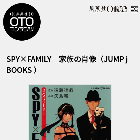
すぱいふぁみりー かぞくのしょうぞ
SPY×FAMILY 家族の肖像（JUMP j
BOOKS ）