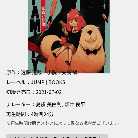
げんさく えんどう たつや しょうせつ やじま あや
原作：遠藤 達哉 小説：矢島 綾
れーべる JUMP j BOOKS
レーベル：JUMP j BOOKS
しょはんはつばいび 2021-07-02
初版発売日：2021-07-02
なれーたー しまぶくろ みゆり あらい りょうへい
ナレーター：島袋 美由利, 新井 良平
さいせいじかん 4時間24分
再生時間：4時間24分
※再生時間は販売ストアによって異なる場合がございます。