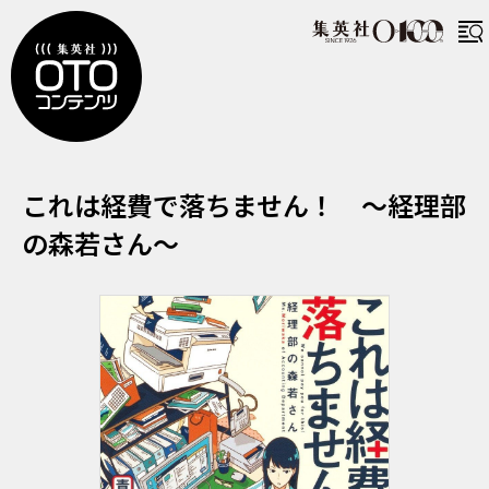
これはけいひでおちません けいりぶの
これは経費で落ちません！ ～経理部
の森若さん～