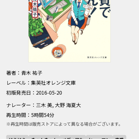
ちょしゃ あおき ゆうこ
著者：青木 祐子
れーべる 集英社オレンジ文庫
レーベル：集英社オレンジ文庫
しょはんはつばいび 2016-05-20
初版発売日：2016-05-20
なれーたー みき みい おおの かなた
ナレーター：三木 美, 大野 海夏大
さいせいじかん 5時間54分
再生時間：5時間54分
※再生時間は販売ストアによって異なる場合がございます。