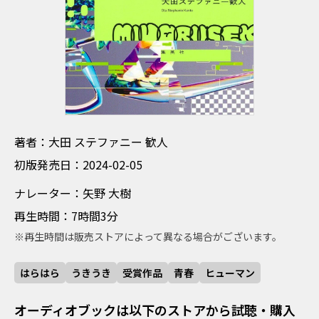
ちょしゃ おおた すてふぁにーかんと
著者：大田 ステファニー 歓人
しょはんはつばいび 2024-02-05
初版発売日：2024-02-05
なれーたー やの だいき
ナレーター：矢野 大樹
さいせいじかん 7時間3分
再生時間：7時間3分
※再生時間は販売ストアによって異なる場合がございます。
はらはら
うきうき
受賞作品
青春
ヒューマン
オーディオブックは以下のストアから試聴・購入