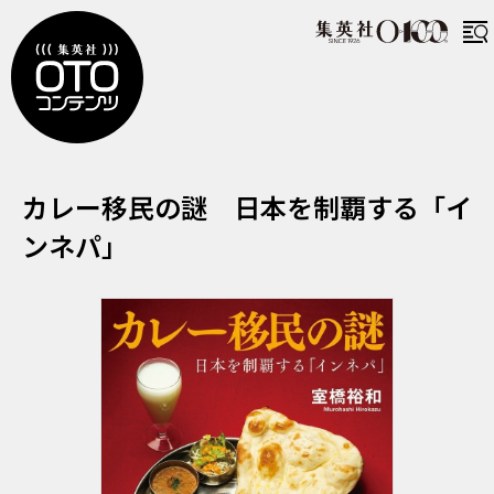
かれーいみんのなぞ にほんをせいはする
カレー移民の謎 日本を制覇する「イ
ンネパ」