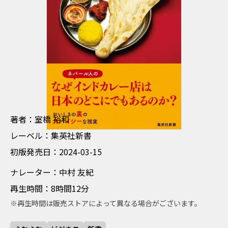
ちょしゃ むろはし ひろかず
著者：室橋 裕和
れーべる 集英社新書
レーベル：集英社新書
しょはんはつばいび 2024-03-15
初版発売日：2024-03-15
なれーたー なかむら ともき
ナレーター：中村 友紀
さいせいじかん 8時間12分
再生時間：8時間12分
※再生時間は販売ストアによって異なる場合がございます。