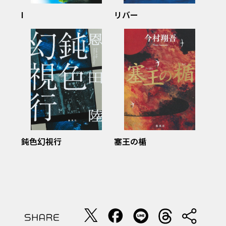
I
リバー
鈍色幻視行
塞王の楯