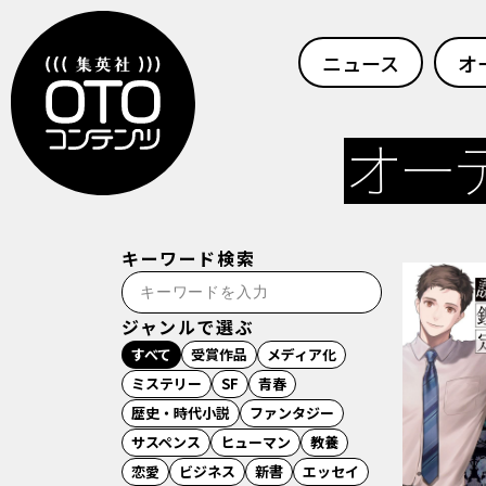
ニュース
オ
オー
キーワード検索
キーワード検索
ジャンルで選ぶ
すべて
受賞作品
メディア化
ミステリー
SF
青春
歴史・時代小説
ファンタジー
サスペンス
ヒューマン
教養
恋愛
ビジネス
新書
エッセイ