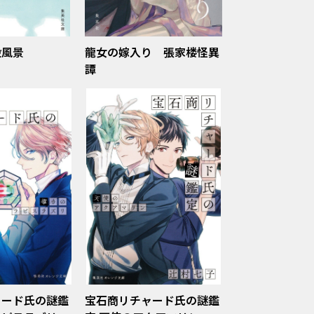
殺風景
龍女の嫁入り 張家楼怪異
譚
ャード氏の謎鑑
宝石商リチャード氏の謎鑑