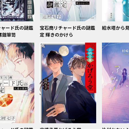
チャード氏の謎鑑
宝石商リチャード氏の謎鑑
給水塔から
螺鈿箪笥
定 輝きのかけら