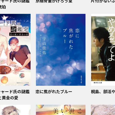
チャード氏の謎鑑
京橋骨董かげろう堂
片付かない
琥珀
チャード氏の謎鑑
恋に焦がれたブルー
桐島、部活
と黄金の愛