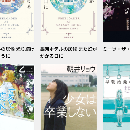
の居候 光り続け
銀河ホテルの居候 また虹が
ミーツ・ザ
ように
かかる日に