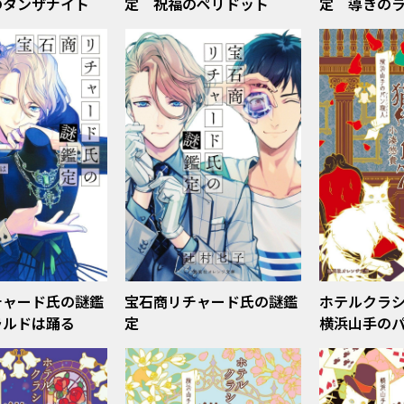
のタンザナイト
定 祝福のペリドット
定 導きの
チャード氏の謎鑑
宝石商リチャード氏の謎鑑
ホテルクラ
ラルドは踊る
定