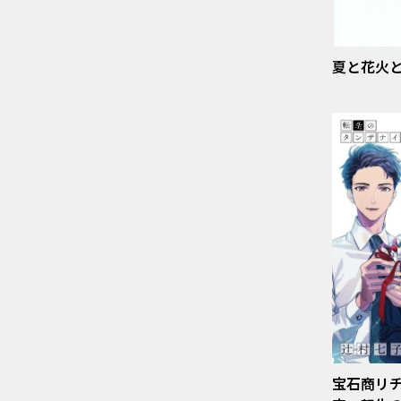
夏と花火
宝石商リ