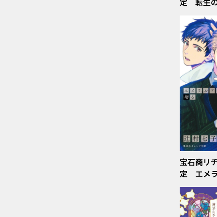
定 転生
宝石商リ
定 エメ