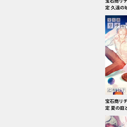
宝石商リ
定 久遠の
宝石商リ
定 夏の庭