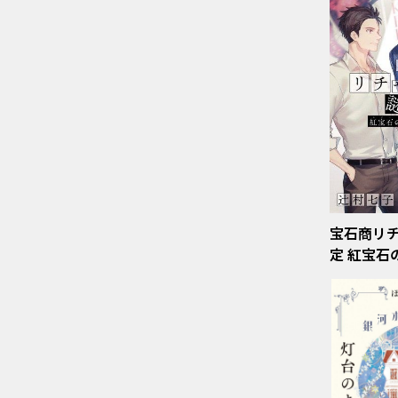
宝石商リ
定 紅宝石
海