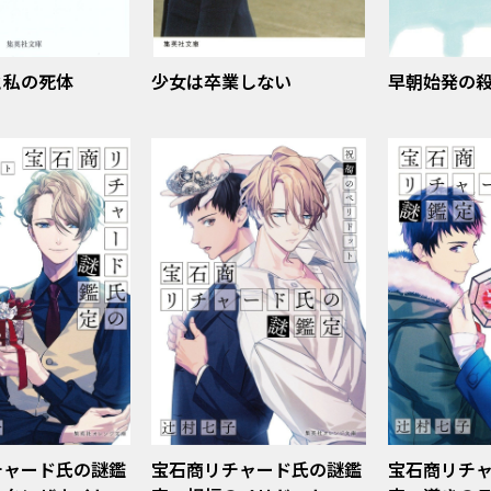
と私の死体
少女は卒業しない
早朝始発の
チャード氏の謎鑑
宝石商リチャード氏の謎鑑
宝石商リチ