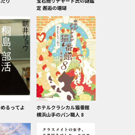
ふたり
宝石商リチャード氏の謎鑑
定 邂逅の珊瑚
やめるってよ
ホテルクラシカル猫番館
横浜山手のパン職人 8