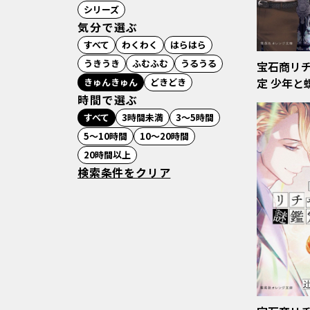
シリーズ
気分で選ぶ
すべて
わくわく
はらはら
うきうき
ふむふむ
うるうる
宝石商リ
定 少年と
きゅんきゅん
どきどき
時間で選ぶ
すべて
3時間未満
3〜5時間
5〜10時間
10〜20時間
20時間以上
検索条件をクリア