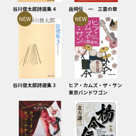
谷川俊太郎詩選集 4
岳飛伝 一 三霊の章
谷川俊太郎詩選集 3
ヒア・カムズ・ザ・サン
東京バンドワゴン