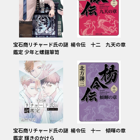
宝石商リチャード氏の謎
楊令伝 十二 九天の章
鑑定 少年と螺鈿箪笥
宝石商リチャード氏の謎
楊令伝 十一 傾暉の章
鑑定 輝きのかけら