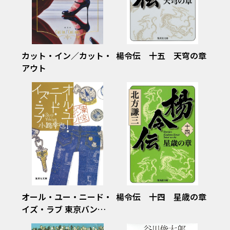
カット・イン／カット・
楊令伝 十五 天穹の章
アウト
オール・ユー・ニード・
楊令伝 十四 星歳の章
イズ・ラブ 東京バンド
ワゴン