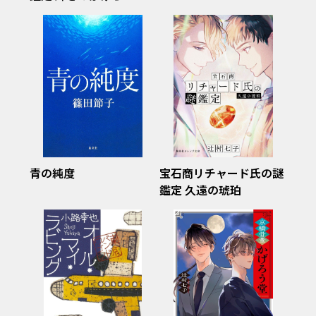
青の純度
宝石商リチャード氏の謎
鑑定 久遠の琥珀