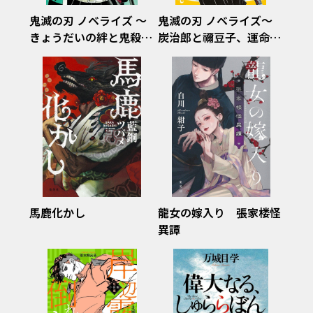
鬼滅の刃 ノベライズ ～
鬼滅の刃 ノベライズ～
きょうだいの絆と鬼殺隊
炭治郎と禰豆子、運命の
編～(集英社みらい文
はじまり編～（集英社み
庫）
らい文庫）
馬鹿化かし
龍女の嫁入り 張家楼怪
異譚