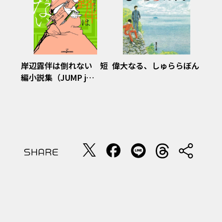
岸辺露伴は倒れない 短
偉大なる、しゅららぼん
編小説集（JUMP j
BOOKS）