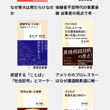
なぜ東大は男だらけなの
後継者不足時代の事業承
か
継 当事者の視点で考え
る
欲望する「ことば」
アメリカのプロレスラー
「社会記号」とマーケテ
はなぜ講道館柔道に戦い
ィング
を挑んだのか 大正十年
「サンテル事件」を読み
解く