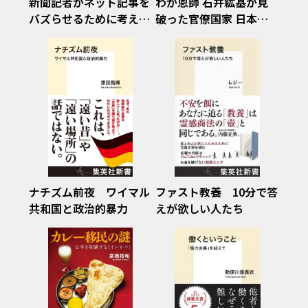
新聞記者がネット記事を
わが恩師 石井紘基が見
バズらせるために考えた
破った官僚国家 日本の
こと
闇
ナチズム前夜 ワイマル
ファスト教養 10分で答
共和国と政治的暴力
えが欲しい人たち