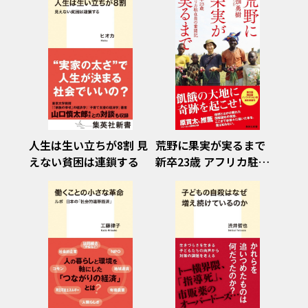
人生は生い立ちが8割 見
荒野に果実が実るまで
えない貧困は連鎖する
新卒23歳 アフリカ駐在
員の奮闘記