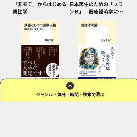
「非モテ」からはじめる
日本再生のための「プラ
男性学
ンＢ」 医療経済学によ
る所得倍増計画
武器としての国際人権
落合博満論
日本の貧困・報道・差別
ジャンル
・気分・時間・検索
で選ぶ